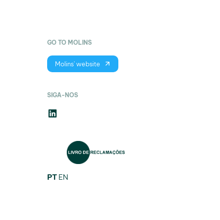
GO TO MOLINS
Molins' website
SIGA-NOS
LinkedIn
PT
EN