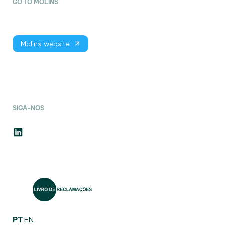
GO TO MOLINS
Molins' website
SIGA-NOS
LinkedIn
PT
EN