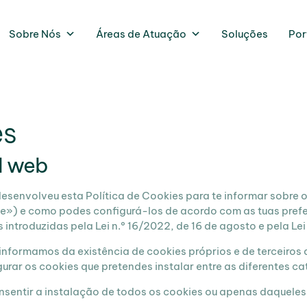
Sobre Nós
Áreas de Atuação
Soluções
Por
es
l web
senvolveu esta Política de Cookies para te informar sobre o
e») e como podes configurá-los de acordo com as tuas prefer
introduzidas pela Lei n.º 16/2022, de 16 de agosto e pela Le
 informamos da existência de cookies próprios e de terceiros
rar os cookies que pretendes instalar entre as diferentes ca
onsentir a instalação de todos os cookies ou apenas daqueles